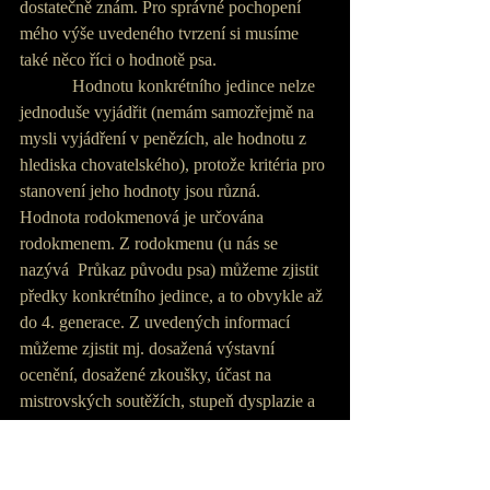
dostatečně znám. Pro správné pochopení 
mého výše uvedeného tvrzení si musíme 
také něco říci o hodnotě psa.
            Hodnotu konkrétního jedince nelze 
jednoduše vyjádřit (nemám samozřejmě na 
mysli vyjádření v penězích, ale hodnotu z 
hlediska chovatelského), protože kritéria pro 
stanovení jeho hodnoty jsou různá.
Hodnota rodokmenová je určována 
rodokmenem. Z rodokmenu (u nás se 
nazývá  Průkaz původu psa) můžeme zjistit 
předky konkrétního jedince, a to obvykle až 
do 4. generace. Z uvedených informací 
můžeme zjistit mj. dosažená výstavní 
ocenění, dosažené zkoušky, účast na 
mistrovských soutěžích, stupeň dysplazie a 
barevný ráz - varietu a další. Při znalosti 
předků uvedených v rodokmenu, jejich 
dalších potomků a sourozenců můžeme 