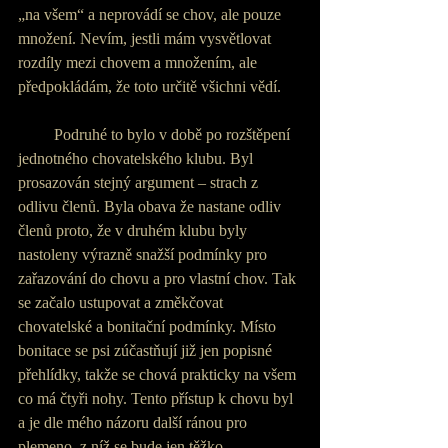
„na všem“ a neprovádí se chov, ale pouze 
množení. Nevím, jestli mám vysvětlovat 
rozdíly mezi chovem a množením, ale 
předpokládám, že toto určitě všichni vědí.
         Podruhé to bylo v době po rozštěpení 
jednotného chovatelského klubu. Byl 
prosazován stejný argument – strach z 
odlivu členů. Byla obava že nastane odliv 
členů proto, že v druhém klubu byly 
nastoleny výrazně snažší podmínky pro 
zařazování do chovu a pro vlastní chov. Tak 
se začalo ustupovat a změkčovat 
chovatelské a bonitační podmínky. Místo 
bonitace se psi zúčastňují již jen popisné 
přehlídky, takže se chová prakticky na všem 
co má čtyři nohy. Tento přístup k chovu byl 
a je dle mého názoru další ránou pro 
plemeno, z níž se bude jen těžko 