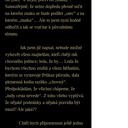
Samozřejmě, že nelze dopředu přesně určit 
na kterém znaku se bude podílet „otec“ a na 
kterém „matka“… Ale to jsem nyní hodně 
odbočil a tak se vraťme k původnímu 
tématu.
             Jak jsem již napsal, nebude možné 
vyhovět všem majitelům, kteří chtějí mít 
chovného jedince; leda, že by… Leda že 
bychom všechno zrušili a všem štěňatům, 
kterým se vystavuje Průkaz původu, dala 
plemenná kniha razítko „chovný“. 
Předpokládám, že všichni chápeme, že 
„tudy cesta nevede“. Z toho všeho vyplývá, 
že nějaké podmínky a nějaká pravidla být 
musí!! Ale jaká??
            Chtěl bych připomenout ještě jednu 