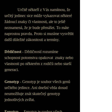
             Určitě někteří z Vás namítnou, že 
určitý jedinec sice může vykazovat některé 
žádoucí znaky či vlastnosti, ale to ještě 
neznamená, že je bude přenášet. To máte 
naprostou pravdu. Proto si musíme vysvětlit 
další důležité zákonitosti a termíny.
Dědičnost
 - Dědičností rozumíme 
schopnost potomstva opakovat  znaky nebo 
vlastnosti po některém z rodičů nebo starší 
generaci.
Genotyp
 - Genotyp je soubor všech genů 
určitého jedince. Ani dnešní věda dosud 
neumožňuje znát skutečný genotyp 
jednotlivých zvířat.
Fenotyp
  -  Fenotyp je soubor všech 