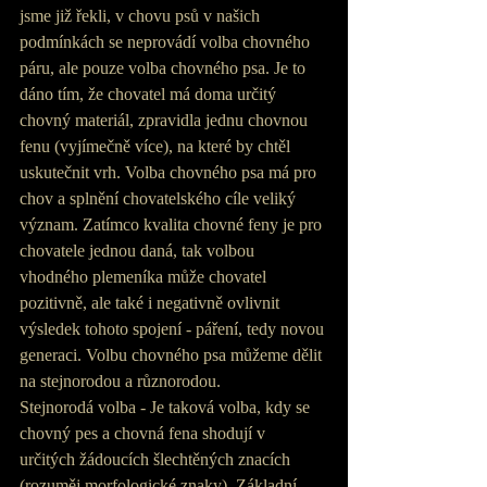
jsme již řekli, v chovu psů v našich 
podmínkách se neprovádí volba chovného 
páru, ale pouze volba chovného psa. Je to 
dáno tím, že chovatel má doma určitý 
chovný materiál, zpravidla jednu chovnou 
fenu (vyjímečně více), na které by chtěl 
uskutečnit vrh. Volba chovného psa má pro 
chov a splnění chovatelského cíle veliký 
význam. Zatímco kvalita chovné feny je pro 
chovatele jednou daná, tak volbou 
vhodného plemeníka může chovatel 
pozitivně, ale také i negativně ovlivnit 
výsledek tohoto spojení - páření, tedy novou 
generaci. Volbu chovného psa můžeme dělit 
na stejnorodou a různorodou.
Stejnorodá volba - Je taková volba, kdy se 
chovný pes a chovná fena shodují v 
určitých žádoucích šlechtěných znacích 
(rozuměj morfologické znaky). Základní 