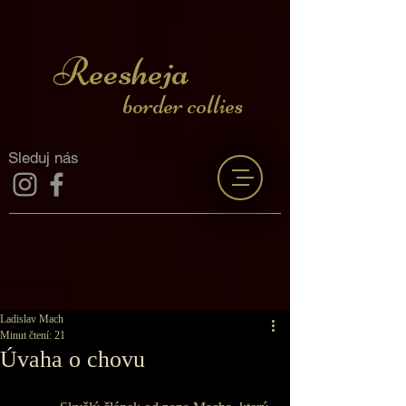
Reesheja
border collies
Sleduj nás
Ladislav Mach
Minut čtení: 21
Úvaha o chovu