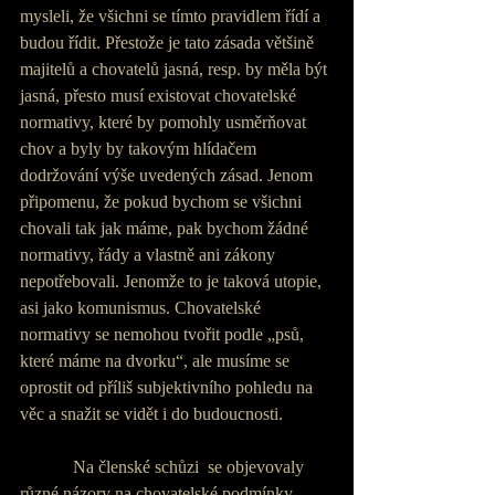
mysleli, že všichni se tímto pravidlem řídí a 
budou řídit. Přestože je tato zásada většině 
majitelů a chovatelů jasná, resp. by měla být 
jasná, přesto musí existovat chovatelské 
normativy, které by pomohly usměrňovat 
chov a byly by takovým hlídačem 
dodržování výše uvedených zásad. Jenom 
připomenu, že pokud bychom se všichni 
chovali tak jak máme, pak bychom žádné 
normativy, řády a vlastně ani zákony 
nepotřebovali. Jenomže to je taková utopie, 
asi jako komunismus. Chovatelské 
normativy se nemohou tvořit podle „psů, 
které máme na dvorku“, ale musíme se 
oprostit od příliš subjektivního pohledu na 
věc a snažit se vidět i do budoucnosti.
            Na členské schůzi  se objevovaly 
různé názory na chovatelské podmínky, 