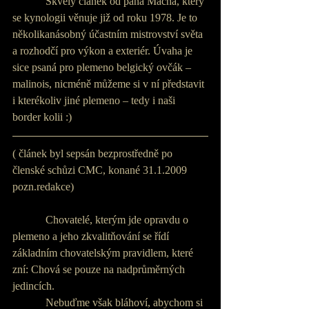
            Skvělý článek od pana Macha, který 
se kynologii věnuje již od roku 1978. Je to 
několikanásobný účastním mistrovství světa 
a rozhodčí pro výkon a exteriér. Úvaha je 
sice psaná pro plemeno belgický ovčák – 
malinois, nicméně můžeme si v ní představit 
i kterékoliv jiné plemeno – tedy i naši 
border kolii :) 
( článek byl sepsán bezprostředně po 
členské schůzi CMC, konané 31.1.2009 
pozn.redakce)
            Chovatelé, kterým jde opravdu o 
plemeno a jeho zkvalitňování se řídí 
základním chovatelským pravidlem, které 
zní: Chová se pouze na nadprůměrných 
jedincích.
            Nebuďme však bláhoví, abychom si 