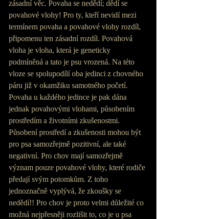
zásadní věc. Povaha se nedědí; dědí se 
povahové vlohy! Pro ty, kteří nevidí mezi  
termínem povaha a povahové vlohy rozdíl, 
připomenu ten zásadní rozdíl. Povahová 
vloha je vloha, která je geneticky 
podmíněná a tato je psu vrozená. Na této 
vloze se spolupodílí oba jedinci z chovného 
páru již v okamžiku samotného početí. 
Povaha u každého jedince je pak dána 
jednak povahovými vlohami, působením 
prostředím a životními zkušenostmi.  
Působení prostředí a zkušenosti mohou být 
pro psa samozřejmě pozitivní, ale také 
negativní. Pro chov mají samozřejmě 
význam pouze povahové vlohy, které rodiče 
předají svým potomkům. Z toho 
jednoznačně vyplývá, že zkoušky se 
nedědí!! Pro chov je proto velmi důležité co 
možná nejpřesněji rozlišit to, co je u psa 