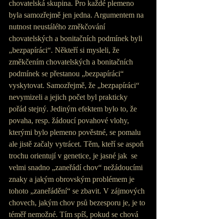
chovatelská skupina. Pro každé plemeno 
byla samozřejmě jen jedna. Argumentem na 
nutnost neustálého změkčování 
chovatelských a bonitačních podmínek byli 
„bezpapíráci“. Někteří si mysleli, že 
změkčením chovatelských a bonitačních 
podmínek se přestanou „bezpapíráci“ 
vyskytovat. Samozřejmě, že „bezpapíráci“ 
nevymizeli a jejich počet byl prakticky 
pořád stejný. Jediným efektem bylo to, že 
povaha, resp. žádoucí povahové vlohy, 
kterými bylo plemeno pověstné, se pomalu 
ale jistě začaly vytrácet. Těm, kteří se aspoň 
trochu orientují v genetice, je jasné jak  se 
velmi snadno „zaneřádí chov“ nežádoucími 
znaky a jakým obrovským problémem je 
tohoto „zaneřádění“ se zbavit. V zájmových 
chovech, jakým chov psů bezesporu je, je to 
téměř nemožné. Tím spíš, pokud se chová 