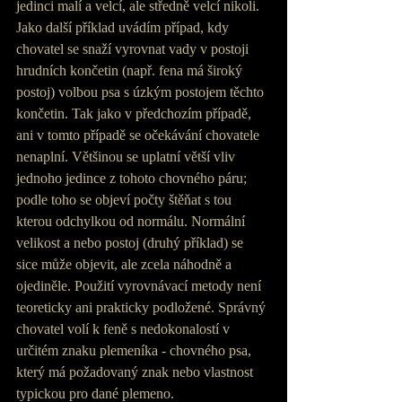
jedinci malí a velcí, ale středně velcí nikoli. 
Jako další příklad uvádím případ, kdy 
chovatel se snaží vyrovnat vady v postoji 
hrudních končetin (např. fena má široký 
postoj) volbou psa s úzkým postojem těchto 
končetin. Tak jako v předchozím případě, 
ani v tomto případě se očekávání chovatele 
nenaplní. Většinou se uplatní větší vliv 
jednoho jedince z tohoto chovného páru; 
podle toho se objeví počty štěňat s tou 
kterou odchylkou od normálu. Normální 
velikost a nebo postoj (druhý příklad) se 
sice může objevit, ale zcela náhodně a 
ojediněle. Použití vyrovnávací metody není 
teoreticky ani prakticky podložené. Správný 
chovatel volí k feně s nedokonalostí v 
určitém znaku plemeníka - chovného psa, 
který má požadovaný znak nebo vlastnost 
typickou pro dané plemeno.