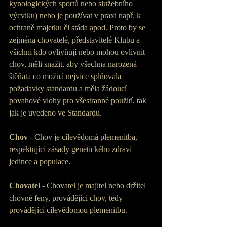
kynologických sportů nebo služebního 
výcviku) nebo je používat v praxi např. k 
ochraně majetku či stáda apod. Proto by se 
zejména chovatelé, představitelé Klubu a 
všichni kdo ovlivňují nebo mohou ovlivnit 
chov, měli snažit, aby všechna narozená 
štěňata co možná nejvíce splňovala 
požadavky standardu a měla žádoucí 
povahové vlohy pro všestranné použití, tak 
jak je uvedeno ve Standardu.
Chov
 - Chov je cílevědomá plemenitba, 
respektující zásady genetického zdraví 
jedince a populace.
Chovatel
 - Chovatel je majitel nebo držitel 
chovné feny, provádějící chov, tedy 
provádějící cílevědomou plemenitbu.