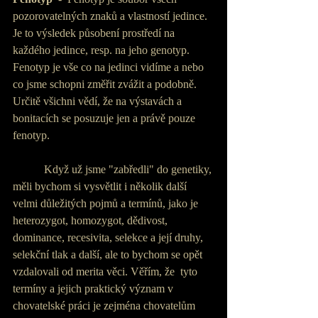
pozorovatelných znaků a vlastností jedince. 
Je to výsledek působení prostředí na 
každého jedince, resp. na jeho genotyp. 
Fenotyp je vše co na jedinci vidíme a nebo 
co jsme schopni změřit zvážit a podobně. 
Určitě všichni vědí, že na výstavách a 
bonitacích se posuzuje jen a právě pouze 
fenotyp.
           Když už jsme "zabředli" do genetiky, 
měli bychom si vysvětlit i několik další 
velmi důležitých pojmů a termínů, jako je 
heterozygot, homozygot, dědivost, 
dominance, recesivita, selekce a její druhy, 
selekční tlak a další, ale to bychom se opět 
vzdalovali od merita věci. Věřím, že  tyto 
termíny a jejich praktický význam v 
chovatelské práci je zejména chovatelům 