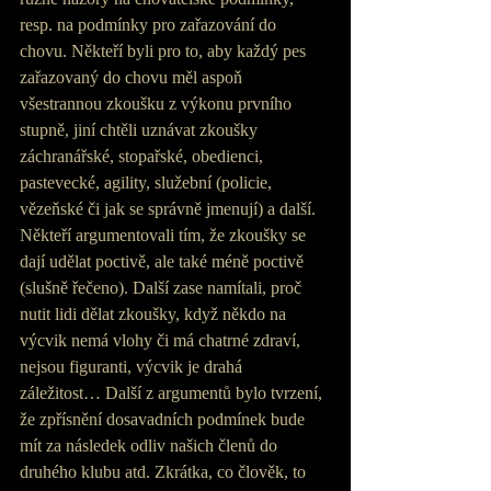
resp. na podmínky pro zařazování do 
chovu. Někteří byli pro to, aby každý pes 
zařazovaný do chovu měl aspoň 
všestrannou zkoušku z výkonu prvního 
stupně, jiní chtěli uznávat zkoušky 
záchranářské, stopařské, obedienci, 
pastevecké, agility, služební (policie, 
vězeňské či jak se správně jmenují) a další. 
Někteří argumentovali tím, že zkoušky se 
dají udělat poctivě, ale také méně poctivě 
(slušně řečeno). Další zase namítali, proč 
nutit lidi dělat zkoušky, když někdo na 
výcvik nemá vlohy či má chatrné zdraví, 
nejsou figuranti, výcvik je drahá 
záležitost… Další z argumentů bylo tvrzení, 
že zpřísnění dosavadních podmínek bude 
mít za následek odliv našich členů do 
druhého klubu atd. Zkrátka, co člověk, to 