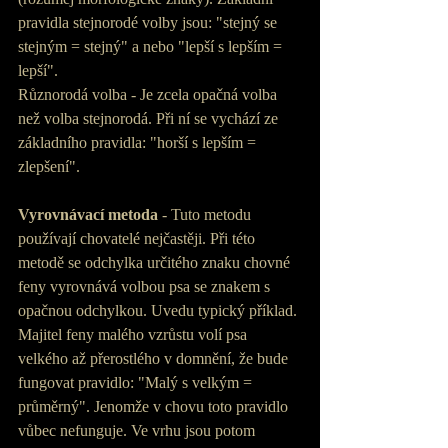
pravidla stejnorodé volby jsou: "stejný se 
stejným = stejný" a nebo "lepší s lepším = 
lepší".
Různorodá volba - Je zcela opačná volba 
než volba stejnorodá. Při ní se vychází ze 
základního pravidla: "horší s lepším = 
zlepšení".
Vyrovnávací metoda 
- Tuto metodu 
používají chovatelé nejčastěji. Při této 
metodě se odchylka určitého znaku chovné 
feny vyrovnává volbou psa se znakem s 
opačnou odchylkou. Uvedu typický příklad. 
Majitel feny malého vzrůstu volí psa 
velkého až přerostlého v domnění, že bude 
fungovat pravidlo: "Malý s velkým = 
průměrný". Jenomže v chovu toto pravidlo 
vůbec nefunguje. Ve vrhu jsou potom 