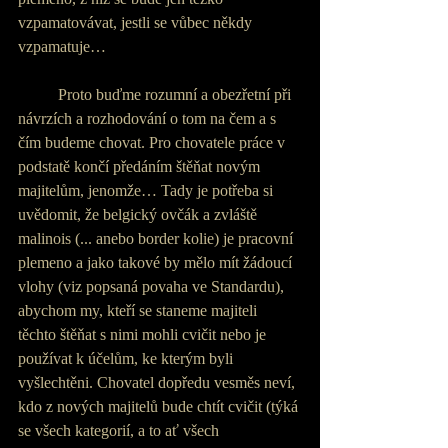
vzpamatovávat, jestli se vůbec někdy 
vzpamatuje…
          Proto buďme rozumní a obezřetní při 
návrzích a rozhodování o tom na čem a s 
čím budeme chovat. Pro chovatele práce v 
podstatě končí předáním štěňat novým 
majitelům, jenomže… Tady je potřeba si 
uvědomit, že belgický ovčák a zvláště 
malinois (... anebo border kolie) je pracovní 
plemeno a jako takové by mělo mít žádoucí 
vlohy (viz popsaná povaha ve Standardu), 
abychom my, kteří se staneme majiteli 
těchto štěňat s nimi mohli cvičit nebo je 
používat k účelům, ke kterým byli 
vyšlechtěni. Chovatel dopředu vesměs neví, 
kdo z nových majitelů bude chtít cvičit (týká 
se všech kategorií, a to ať všech 