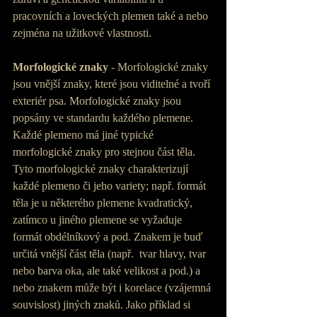
pracovních a loveckých plemen také a nebo 
zejména na užitkové vlastnosti.
Morfologické znaky
 - Morfologické znaky 
jsou vnější znaky, které jsou viditelné a tvoří 
exteriér psa. Morfologické znaky jsou 
popsány ve standardu každého plemene. 
Každé plemeno má jiné typické 
morfologické znaky pro stejnou část těla. 
Tyto morfologické znaky charakterizují 
každé plemeno či jeho variety; např. formát 
těla je u některého plemene kvadratický, 
zatímco u jiného plemene se vyžaduje 
formát obdélníkový a pod. Znakem je buď 
určitá vnější část těla (např.  tvar hlavy, tvar 
nebo barva oka, ale také velikost a pod.) a 
nebo znakem může být i korelace (vzájemná 
souvislost) jiných znaků. Jako příklad si 