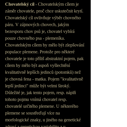
Chovatelský cíl 
- Chovatelským cílem je 
záměr chovatele, proč chce uskutečnit krytí. 
Chovatelský cíl ovlivňuje výběr chovného 
páru. V zájmových chovech, jakým 
bezesporu chov psů je, chovatel vybírá 
pouze chovného psa - plemeníka. 
Chovatelským cílem by mělo být zlepšování 
populace plemene. Protože pro některé 
chovatele je toto příliš abstraktní pojem, pak 
cílem by mělo být aspoň vyšlechtění 
kvalitativně lepších jedinců (potomků) než 
je chovná fena - matka. Pojem "kvalitativně 
lepší jedinci" může být velmi široký. 
Důležité je, jak tento pojem, resp. náplň 
tohoto pojmu vnímá chovatel resp. 
chovatelé určitého plemene. U některého 
plemene se soustřeďují více na 
morfologické znaky, u jiného na genetické 
zdraví a genetickou variabilitu a u 