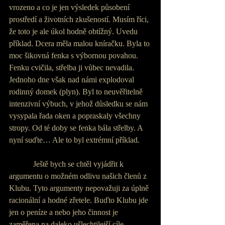
vrozeno a co je jen výsledek působení 
prostředí a životních zkušeností. Musím říci, 
že toto je ale úkol hodně obtížný. Uvedu 
příklad. Dcera měla malou kníračku. Byla to 
moc šikovná fenka s výbornou povahou. 
Fenku cvičila, střelba ji vůbec nevadila. 
Jednoho dne však nad námi explodoval 
rodinný domek (plyn). Byl to neuvěřitelně 
intenzivní výbuch, v jehož důsledku se nám 
vysypala řada oken a popraskaly všechny 
stropy. Od té doby se fenka bála střelby. A 
nyní suďte… Ale to byl extrémní příklad.
            Ještě bych se chtěl vyjádřit k 
argumentu o možném odlivu našich členů z 
Klubu. Tyto argumenty nepovažuji za úplně 
racionální a hodné zřetele. Buďto Klubu jde 
jen o peníze a nebo jeho činnost je 
zaměřena na daleko ušlechtilejší cíle. 