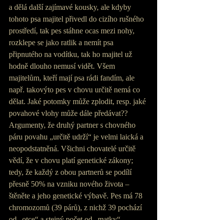
a dělá další zajímavé kousky, ale kdyby 
tohoto psa majitel přivedl do cizího rušného 
prostředí, tak pes stáhne ocas mezi nohy, 
rozklepe se jako ratlik a nemít psa 
připnutého na vodítku, tak ho majitel už 
hodně dlouho nemusí vidět. Všem 
majitelům, kteří mají psa rádi fandím, ale 
např. takovýto pes v chovu určitě nemá co 
dělat. Jaké potomky může zplodit, resp. jaké 
povahové vlohy může dále předávat?? 
Argumenty, že druhý partner s chovného 
páru povahu „určitě udrží“ je velmi laická a 
neopodstatněná. Všichni chovatelé určitě 
vědí, že v chovu platí genetické zákony; 
tedy, že každý z obou partnerů se podílí 
přesně 50% na vzniku nového života – 
štěněte a jeho genetické výbavě. Pes má 78 
chromozomů (39 párů), z nichž 39 pochází 
od „otce“ a stejný počet od „matky“. 