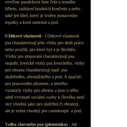
uveďme paralelnost linie čela a nosního 
hřbetu, zaúhlení hrudních končetin a nebo 
také jen úhel, který je tvořen postavením 
lopatky a kosti ramenní a pod.
Užitkové vlastnosti
 - Užitkové vlastnosti 
psa charakterizují jeho vlohy pro druh práce 
nebo použití, pro které byl a je šlechtěn. 
Vlohy pro stopování charakterizují psa 
stopaře, lovecké vlohy psa loveckého, vlohy 
pro obranu charakterizují např. psa 
služebního, obranářského a pod. A opačně; 
pes pracovního plemene, u kterého 
vymizely vlohy pro obranu a jsou u něho 
silně vyvinuté sociální vazby k člověku není 
sice vhodný jako pes služební či obranný, 
ale je velmi vhodný pro canisterapii  a pod.
Volba chovného psa (plemeníka)
 - Jak 