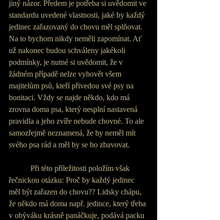
jiný názor. Předem je potřeba si uvědomit ve 
standardu uvedené vlastnosti, jaké by každý 
jedinec zařazovaný do chovu měl splňovat. 
Na to bychom nikdy neměli zapomínat. Ať 
už nakonec budou schváleny jakékoli 
podmínky, je nutné si uvědomit, že v 
žádném případě nelze vyhovět všem 
majitelům psů, kteří přivedou své psy na 
bonitaci. Vždy se najde někdo, kdo má 
zrovna doma psa, který nesplní nastavená 
pravidla a jeho zvíře nebude chovné. To ale 
samozřejmě neznamená, že by neměl mít 
svého psa rád a měl by se ho zbavovat.
           Při této příležitosti položím však 
řečnickou otázku: Proč by každý jedinec 
měl být zařazen do chovu?? Lidsky chápu, 
že někdo má doma např. jedince, který třeba 
v obýváku krásně panáčkuje, podává packu 