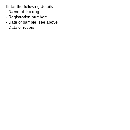
Enter the following details:
- Name of the dog:
- Registration number:
- Date of sample: see above
- Date of receipt:
- Entered by:
- leave all other fields blank
The blood sample is then aliquoted and
frozen at -20°C.
Folgende Angaben registrieren
Probe in die entsprechende Datei eintragen.
Rasse:
Folgende Angaben registrieren:
- Name des Hundes:
- Zuchtbuchnummer:
- Entnahmedatum: siehe oben
- Eingangsdatum: