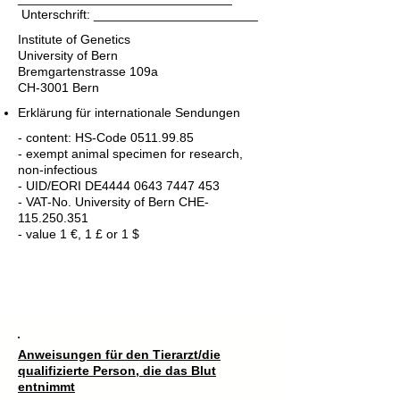
Unterschrift: _______________________
Institute of Genetics
University of Bern
Bremgartenstrasse 109a
CH-3001 Bern
Erklärung für internationale Sendungen
- content: HS-Code
0511.99.85
- exempt animal specimen for research,
non-infectious
- UID/EORI DE4444 0643 7447 453
- VAT-No. University of Bern CHE-
115.250.351
- value 1 €, 1 £ or 1 $
Anweisungen für den Tierarzt/die
qualifizierte Person, die das Blut
entnimmt