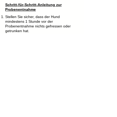
Schritt-für-Schritt-Anleitung zur
Probenentnahme
Stellen Sie sicher, dass der Hund
mindestens 1 Stunde vor der
Probenentnahme nichts gefressen oder
getrunken hat.
Bei Welpen: Welpen mindestens 1 Stunde
vor der Probenentnahme von der Mutter,
Wurfgeschwistern und gemeinsamem
Spielzeug trennen. Sie sollten in dieser Zeit
weder säugen noch etwas fressen.
​Wenn Sie Proben von mehreren Hunden
nehmen, immer einen Hund vollständig
fertigstellen und Hände waschen, bevor Sie
mit dem nächsten beginnen.
Den
Papierumschlag
mit der
Registrierungsnummer des Hundes
beschriften.
Hülle des Abstrichtupfers entlang des Pfeils
öffnen und einen Bürste am Griff
herausnehmen.
Den Bürstenkopf zwischen Zahnfleisch und
Backe einführen und leicht gegen die
Außenseite der Backe drücken, während