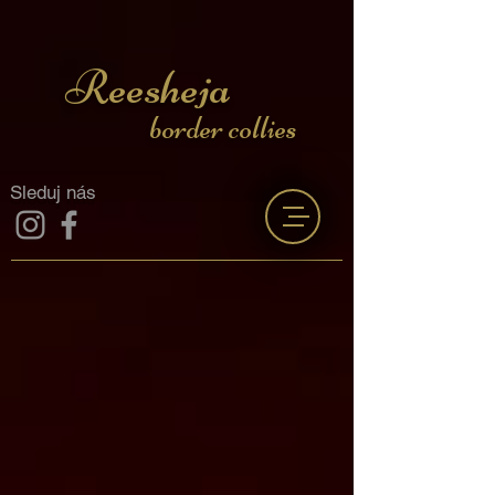
Reesheja
border collies
Sleduj nás