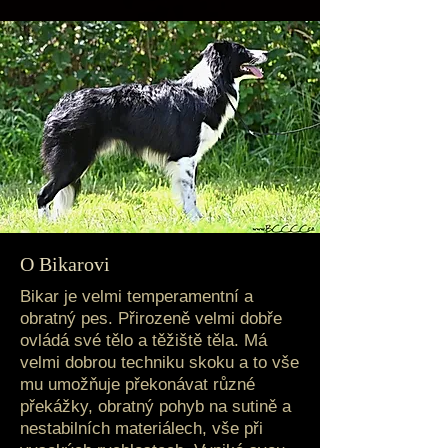
O Bikarovi
Bikar je velmi temperamentní a
obratný pes. Přirozeně velmi dobře
ovládá své tělo a těžiště těla. Má
velmi dobrou techniku skoku a to vše
mu umožňuje překonávat různé
překážky, obratný pohyb na sutině a
nestabilních materiálech, vše při