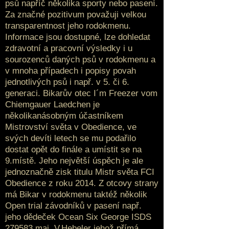
psů napříč několika sporty nebo pasení.
Za značné pozitivum považuji velkou
transparentnost jeho rodokmenu.
Informace jsou dostupné, lze dohledat
zdravotní a pracovní výsledky i u
sourozenců daných psů v rodokmenu a
v mnoha případech i popisy povah
jednotlivých psů i např. v 5. či 6.
generaci. Bikarův otec I´m Freezer vom
Chiemgauer Laedchen je
několikanásobným účastníkem
Mistrovství světa v Obedience, ve
svých devíti letech se mu podařilo
dostat opět do finále a umístit se na
9.místě. Jeho největší úspěch je ale
jednoznačně zisk titulu Mistr světa FCI
Obedience z roku 2014. Z otcovy strany
má Bikar v rodokmenu taktéž několik
Open trial závodníků v pasení např.
jeho dědeček Ocean Six George ISDS
279583 maj. V.Hebeler jehož přímá