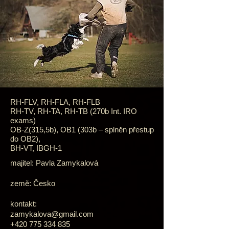
RH-FLV, RH-FLA, RH-FLB
RH-TV, RH-TA, RH-TB (270b Int. IRO
exams)
OB-Z(315,5b), OB1 (303b – splněn přestup
do OB2),
BH-VT, IBGH-1
majitel: Pavla Zamykalová
země: Česko
kontakt:
zamykalova@gmail.com
+420 775 334 835