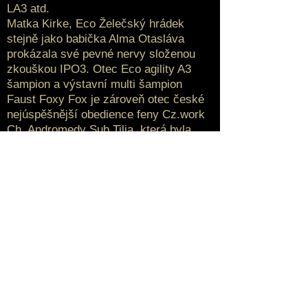
LA3 atd.
Matka Kirke, Eco Želečský hrádek
stejně jako babička Alma Otasláva
prokázala své pevné nervy složenou
zkouškou IPO3. Otec Eco agility A3
šampion a výstavní multi šampion
Faust Foxy Fox je zároveň otec české
nejúspěšnější obedience feny Cz.work
Ch. Andromedy Sub Tilia, která byla
několikrát účastníkem finále Mistrovství
světa. Mohla bych takhle pokračovat
dále. Tak už jen krátce zmíním několik
dalších významných psů, které v tomto
rodokmenu najdeme Int.Sup. Ch. Wisp
ISDS 161487, vícenásobný Scot. Shep.
Ch., Scot Nat. a Dr. Ch Dryden Joe ,
Int. Shep Ch. Scot mimo jiné taktéž
několik výstavních multi šampionů
např. multi Ch. Glare Bohemia Alké
nebo její otec Lux. Ned. Ch. Krislyn