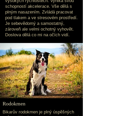
vysokých rychlostech. Vyniká svou
schopností akcelerace. Vše dělá s
plným nasazením. Zvládá pracovat
pod tlakem a ve stresovém prostředí.
Je sebevědomý a samostatný,
zároveň ale velmi ochotný vyhovět.
Doslova dělá co mi na očích vidí.
Rodokmen
Bikarův rodokmen je plný úspěšných