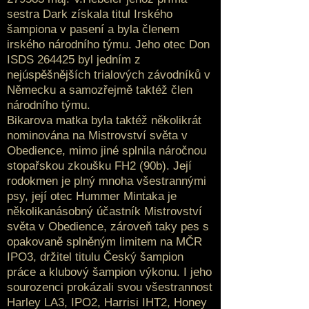
sestra Dark získala titul Irského
šampiona v pasení a byla členem
irského národního týmu. Jeho otec Don
ISDS 264425 byl jedním z
nejúspěšnějších trialových závodníků v
Německu a samozřejmě taktéž člen
národního týmu.
Bikarova matka byla taktéž několikrát
nominována na Mistrovství světa v
Obedience, mimo jiné splnila náročnou
stopařskou zkoušku FH2 (90b). Její
rodokmen je plný mnoha všestrannými
psy, její otec Hummer Mintaka je
několikanásobný účastník Mistrovství
světa v Obedience, zároveň taky pes s
opakovaně splněným limitem na MČR
IPO3, držitel titulu Český šampion
práce a klubový šampion výkonu. I jeho
sourozenci prokázali svou všestrannost
Harley LA3, IPO2, Harrisi IHT2, Honey