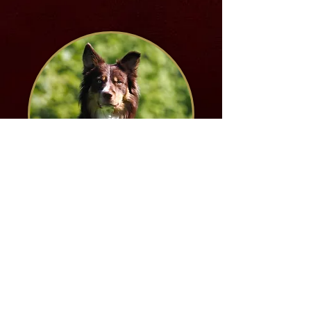
Reesheja Eriwade,
OB2, IGP2
Reesheja Alfine, IGP2 x Tending
Courage, OB3
v CHS