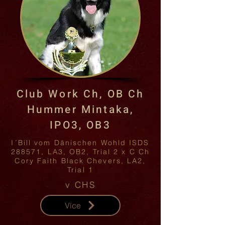
Club Work Ch, OB Ch
Hummer Mintaka,
IPO3, OB3
I´Bill vom Dänischen Wohld ISDS
288571, LA3, OB2, Trial 2 x C Ch
Cory Faith Black Chevers, LA2,
Trial 1
v CHS
Více