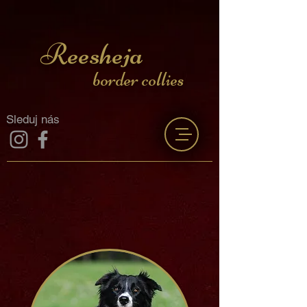
Reesheja
border collies
Sleduj nás