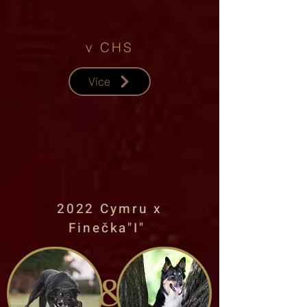
v CHS
Více
2022 Cymru x
Finečka"I"
&