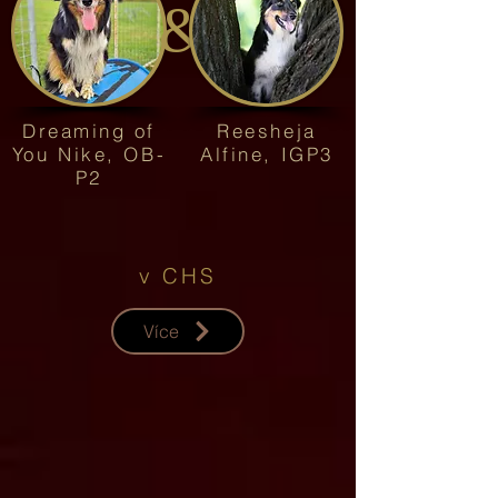
&
Dreaming of
Reesheja
You Nike, OB-
Alfine, IGP3
P2
v CHS
Více