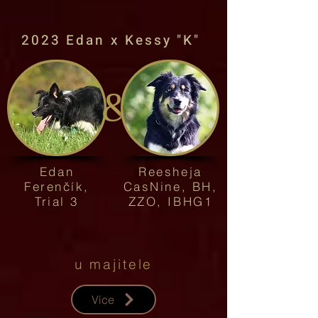
2023 Edan x Kessy "K"
&
Edan
Reesheja
Ferenčík,
CasNine, BH,
Trial 3
ZZO, IBHG1
u majitele
Více