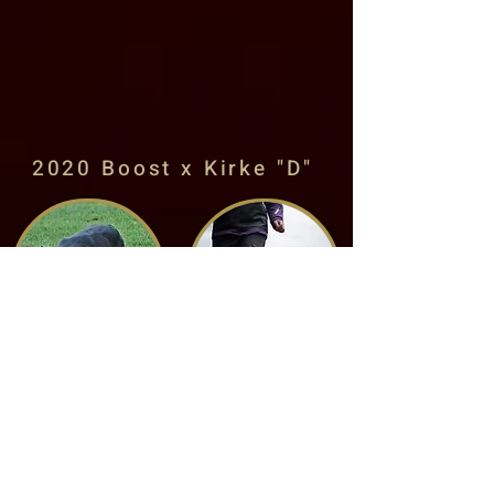
2020 Boost x Kirke "D"
&
Fearnog
OB Ch Kirke
Boost, LA3
Želečský
Hrádek, OB3,
FH2