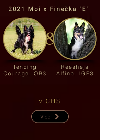
2021 Moi x Finečka "E"
&
Tending
Reesheja
Courage, OB3
Alfine, IGP3
v CHS
Více