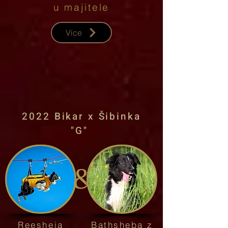
u majitele
Více
2022 Bikar x Šibinka
"G"
&
Reesheja
Bathsheba z