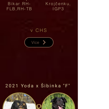
Bikar RH-
Krojčenku,
FLB,RH-TB
IGP3
v CHS
Více
2021 Yoda x Šibinka "F"
&