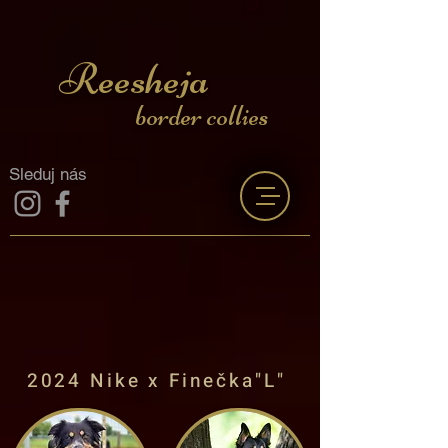
Reesheja
border collies
Sleduj nás
2024 Nike x Finečka"L"