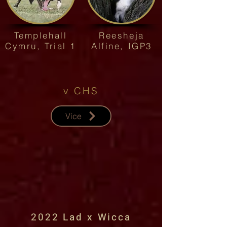
Templehall
Reesheja
Cymru, Trial 1
Alfine, IGP3
v CHS
Více
2022 Lad x Wicca