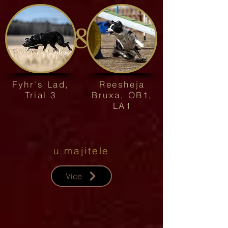
&
Fyhr's Lad,
Reesheja
Trial 3
Bruxa, OB1,
LA1
u majitele
Více