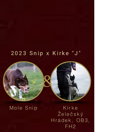
2023 Snip x Kirke "J"
&
Mole Snip
Kirke
Želečský
Hrádek, OB3,
FH2