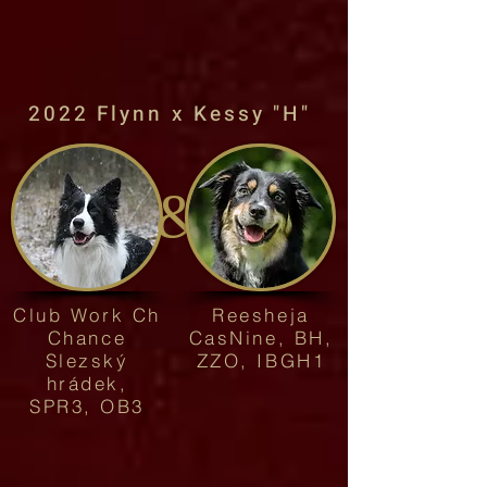
2022 Flynn x Kessy "H"
&
Club Work Ch
Reesheja
Chance
CasNine, BH,
Slezský
ZZO, IBGH1
hrádek,
SPR3, OB3