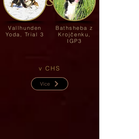
Vallhunden
Bathsheba z
Yoda, Trial 3
Krojčenku,
IGP3
v CHS
Více