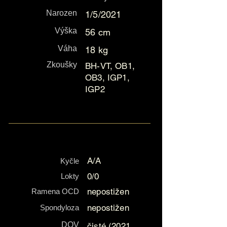
Narozen
1/5/2021
Výška
56 cm
Váha
18 kg
Zkoušky
BH-VT, OB1,
OB3, IGP1,
IGP2
A/A
Kyčle
0/0
Lokty
nepostižen
Ramena OCD
nepostižen
Spondyloza
DOV
čisté (2021,