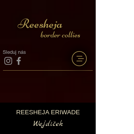
Reesheja
border collies
Sleduj nás
REESHEJA ERIWADE
Wejdíček