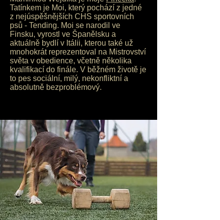
Tatínkem je Moi, který pochází z jedné
z nejúspěšnějších CHS sportovních
psů - Tending. Moi se narodil ve
Finsku, vyrostl ve Španělsku a
aktuálně bydlí v Itálii, kterou také už
mnohokrát reprezentoval na Mistrovství
světa v obedience, včetně několika
kvalifikací do finále. V běžném životě je
to pes sociální, milý, nekonfliktní a
absolutně bezproblémový.