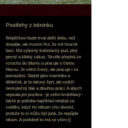
Postřehy z tréninku
Wejdíčkovi bude trvat delší dobu, než
dospěje, ale musím říct, že mě hrozně
baví. Má výborný kořistnický pud, plný
pevný a klidný zákus. Skvěle přepíná ze
vzruchu do útlumu a pracuje s čistou
hlavou. Je velmi žravý, ale pracuje i za
pomazlení. Stejně jako maminka a
dědeček, je to takový šprt, ale vydrží
neskutečný tlak a dlouhou práci. A abych
nepsala jen pozitiva - je velmi tvrdohlavý -
takže je potřeba například netahat za
vodítko, když ho někam chci dovést,
protože to si můžu být jistá, že nepůjde
nikam. A podobně to má se vším:))