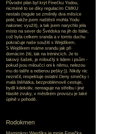
Původní plán byl krýt Finečku Yodou,
nicméně to se díky regulacím CMKU
nestalo (regule se změnily dva měsíce
poté, takže jsem naštěstí mohla Yodu
nakonec využít), a tak jsem narychlo jela
místo na sever do Švédska na jih do Itálie,
což byla celkem sranda a v tomto duchu
pokračuje naše soužití s Wejdíkem.
S Wejdíkem máme srandu jak při
domácím žití, tak na trénincích. Je to
takový šašek, je miloučlý k lidem i psům -
pokud jsou miloučcí oni k němu, nelezou
mu do talíře a neberou pešky:)). Nikdy nic
nezničil, respektuje ostatní členy smečky i
malá štěňátka, bezproblémově cestuje,
bydlí kdekoliv, nereaguje na střelbu i jiné
hlasité zvuky, v městkém provozu je také
úplně v pohodě.
Rodokmen
Maminkou Wejdíka je moje
Finečka
.