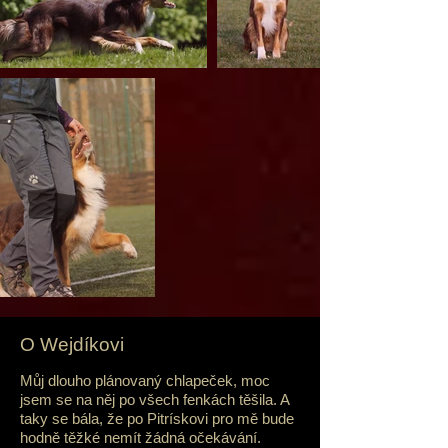
O Wejdíkovi
Můj dlouho plánovaný chlapeček, moc
jsem se na něj po všech fenkách těšila. A
taky se bála, že po Pitrískovi pro mě bude
hodně těžké nemít žádná očekávání.