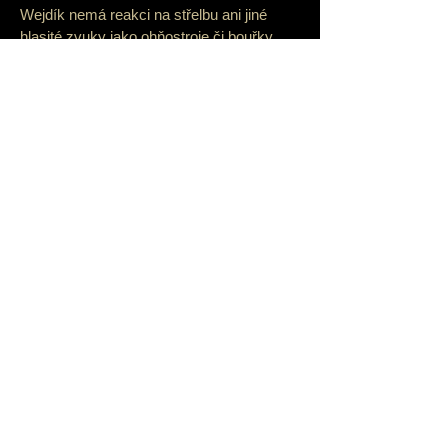
Wejdík nemá reakci na střelbu ani jiné
hlasité zvuky jako ohňostroje či bouřky.
Neřeší žádný typ povrhů, výšky, ani tmavé
prostory. Na závodech se chová stejně
jako v tréninku. Neřeší můj stres, lidi ani
psy okolo. Nic ho nerozhodí, pracuje
stejně s chutí a vesele.