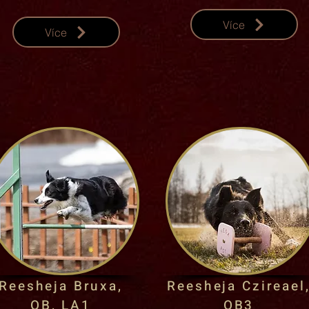
Více
Více
Reesheja Bruxa,
Reesheja Czireael
OB, LA1
OB3