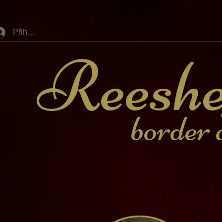
Přihlásit se
Reeshe
border c