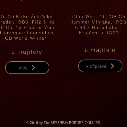
Ob Ch Kirke Želečský
Club Work Ch, OB Ch
rádek, OB3, FH2 & Ita
Hummer Mintaka, IPO3
b Ch I'm Freezer Vom
OB3 x Bathsheba z
hiemgauer Laendchen,
Krojčenku, IGP3
OB World Winner
u majitele
u majitele
V přípravě
Více
© 2016 by The REESHEJA BORDER COLLIES.