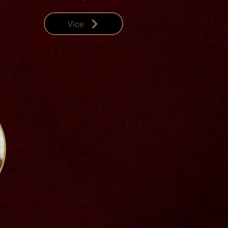
Více
,