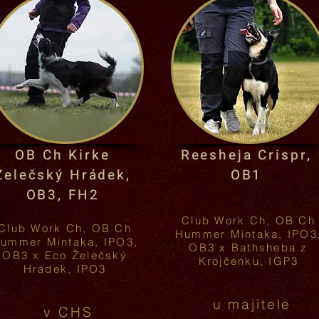
OB Ch Kirke
Reesheja Crispr,
Želečský Hrádek,
OB1
OB3, FH2
Club Work Ch, OB Ch
Club Work Ch, OB Ch
Hummer Mintaka, IPO3
ummer Mintaka, IPO3,
OB3 x Bathsheba z
OB3 x Eco Želečský
Krojčenku, IGP3
Hrádek, IPO3
u majitele
v CHS