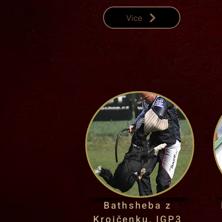
Více
Bathsheba z
Krojčenku
, IGP3