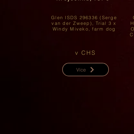
Glen ISDS 296336 (Serge
van der Zweep), Trial 3 x
H
Windy Miveko, farm dog
O
C
v CHS
Více