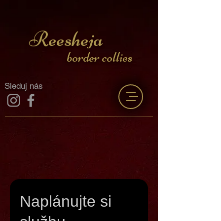
Reesheja
border collies
Sleduj nás
Naplánujte si