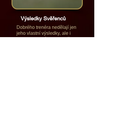
Výsledky Svěřenců
Dobrého trenéra nedělají jen
jeho vlastní výsledky, ale i
schopnost své znalosti předa
dál. Kam došli v tréninku moji
svěřenci najdeš zde.
Prohlédnout