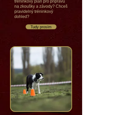
tréninkový plán pro přípravu
na zkoušky a závody? Chceš
pravidelný tréninkový
dohled?
Tudy prosím