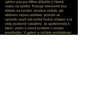
výběru psa pro Alfine důležité:)) Nemá
reakci na výstřel. Pracuje intenzivně bez
ohledu na kondici, korekce zvládá, ale
většinou nejsou potřeba, protože se
opravdu snaží být pořád hodný chlapec a je
vždy pozitivně naladěný. Je společenský k
lidem, psům a nemá problém s novým
prostředím. V galerii si můžete prohlédnout
také jeho fotografie se štěňaty a jeho
dospělá štěňata. Jeho videa a videa jeho
štěňat jsou k mání
zde
. Užijte si to!:)
Toto o něm říká jeho majitel: "Nike je velmi
stabilní a energická BOC. Jeho ochota
vyhovět je extrémně vysoká. Překoná
všechny hranice, aby udělal vše, co po něm
žádáte. Všichni jeho potomci mají stejné
vlastnosti; vysoká úroveň energie, velká
společenskost k ostatním psům (zvířatům
obecně) / dětem / lidem, vysoký pracovní
duch, ... Jeho potomci jsou aktivní v pasení,
belgické poslušnosti/obedience, agility,
frisbee a všichni si vedou velmi dobře. Nike
soutěží v belgické obedience a je aktivní v
její nejvyšší úrovni s úspěchem."