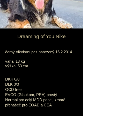
Dreaming of You Nike
černý trikolorní pes narozený
16.2.2014
váha: 18 kg
výška: 53 cm
DKK 0/0
DLK 0/0
OCD free
EVCO (Glaukom, PRA) prostý
Normal pro celý MDD panel, kromě
přenašeč pro EOAD a CEA