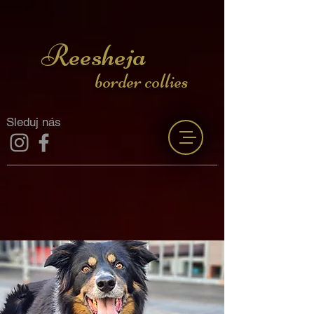
Reesheja
border collies
Sleduj nás