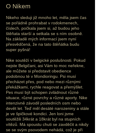
O Nikem
Nikeho sleduji již mnoho let, měla jsem čas
se pořádně prohrabat v rodokmenech,
číslech, počkala jsem si, až budou jeho
štěňata starší a setkala se s ním osobně.
Na základě mých informací jsem nyní
přesvědčená, že na tato štěňátka budu
super pyšná!
Nike soutěží v belgické poslušnosti. Pokud
nejste Belgičani, asi Vám to moc neřekne,
ale můžete si představit obedience
podobnou té v Mondioringu. Psi musí
přecházet přes, pod nebo mezi různými
překážkami, rychle reagovat a přemýšlet.
Pes musí být schopen zvládnout různé
situ
ace, různé povrchy a různé aporty. Nike
intenzivně závodil posledních osm nebo
devět let. Teď měl desáté narozeniny a stále
je ve špičkové kondici. Jen loni jsme
soutěžili 34krát a 18krát byl na stupních
vítězů. Má spoustu chuti se zavděčit a nikdy
se se svým psovodem nehádá, což je při