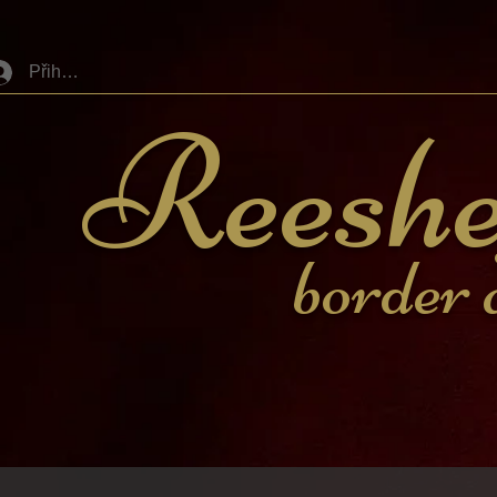
Přihlásit se
Reeshe
border c