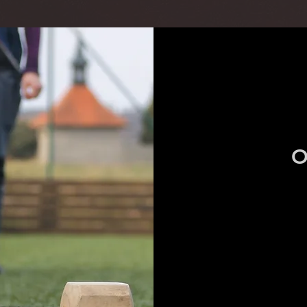
O
50
eur