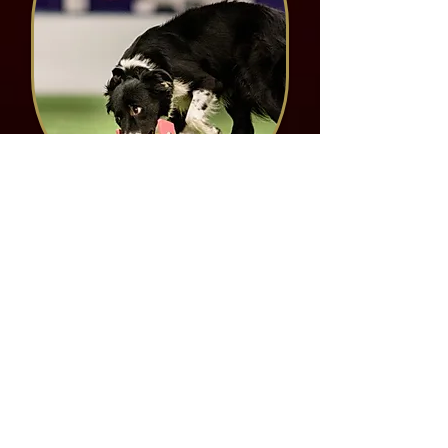
Episkey
♀
Finland
OB Ch, OB3
Breeding licence