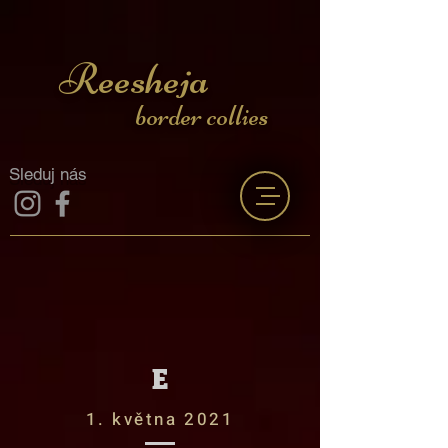
Reesheja
border collies
Sleduj nás
E
1. května 2021