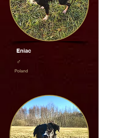
Eniac
♂
Poland