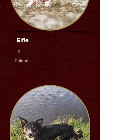
Elfie
♀
Poland