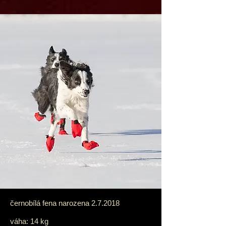
černobílá fena narozena 2.7.2018
váha: 14 kg