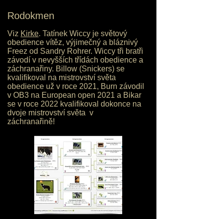
Rodokmen
Viz
Kirke
. Tatínek Wiccy je světový
obedience vítěz, výjimečný a bláznivý
Freez od Sandry Rohrer. Wiccy tři bratři
závodí v nevyšších třídách obedience a
záchranařiny. Billow (Snickers) se
kvalifikoval na mistrovství světa
obedience už v roce 2021, Burn závodil
v OB3 na European open 2021 a Bikar
se v roce 2022 kvalifikoval dokonce na
dvoje mistrovství světa v
záchranařině!