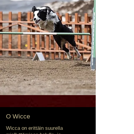
O Wicce
Wicca on erittäin suurella