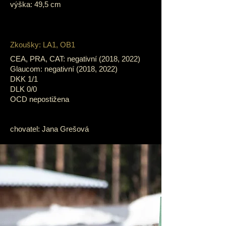
výška: 49,5 cm
Zkoušky: LA1, OB1
CEA, PRA, CAT: negativní (2018, 2022)
Glaucom: negativní (2018, 2022)
DKK 1/1
DLK 0/0
OCD nepostižena
chovatel: Jana Grešová