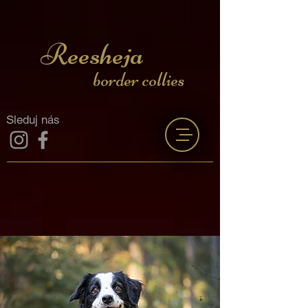
Reesheja
border collies
Sleduj nás